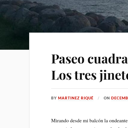
Paseo cuadr
Los tres jine
BY
MARTINEZ RIQUÉ
ON
DECEMB
Mirando desde mi balcón la ondeante 