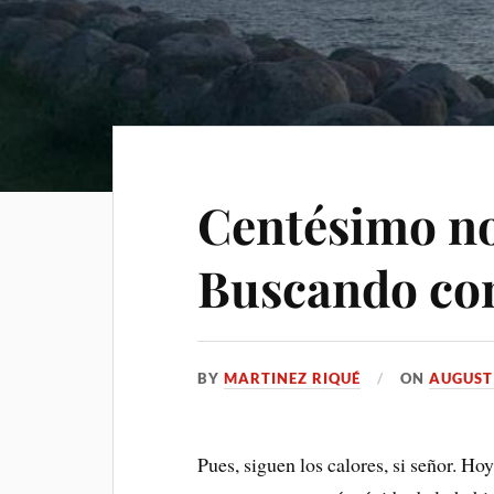
Centésimo no
Buscando co
BY
MARTINEZ RIQUÉ
ON
AUGUST 
Pues, siguen los calores, si señor. Hoy h