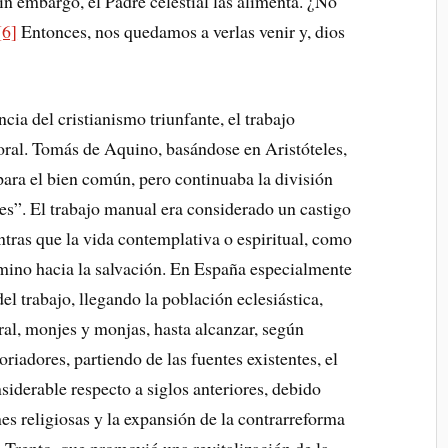
n embargo, el Padre celestial las alimenta. ¿No
[6]
Entonces, nos quedamos a verlas venir y, dios
cia del cristianismo triunfante, el trabajo
ral. Tomás de Aquino, basándose en Aristóteles,
 para el bien común, pero continuaba la división
res”. El trabajo manual era considerado un castigo
ntras que la vida contemplativa o espiritual, como
amino hacia la salvación. En España especialmente
el trabajo, llegando la población eclesiástica,
ral, monjes y monjas, hasta alcanzar, según
iadores, partiendo de las fuentes existentes, el
iderable respecto a siglos anteriores, debido
es religiosas y la expansión de la contrarreforma
e Trento, que promovió una revitalización de la