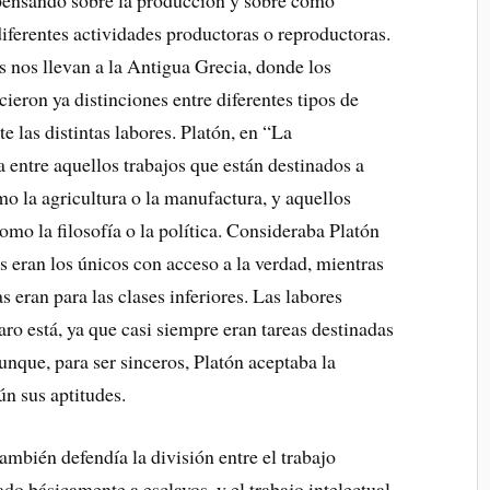
pensando sobre la producción y sobre cómo
diferentes actividades productoras o reproductoras.
nos llevan a la Antigua Grecia, donde los
cieron ya distinciones entre diferentes tipos de
e las distintas labores. Platón, en “La
a entre aquellos trabajos que están destinados a
mo la agricultura o la manufactura, y aquellos
como la filosofía o la política. Consideraba Platón
s eran los únicos con acceso a la verdad, mientras
 eran para las clases inferiores. Las labores
laro está, ya que casi siempre eran tareas destinadas
unque, para ser sinceros, Platón aceptaba la
ún sus aptitudes.
también defendía la división entre el trabajo
do básicamente a esclavos, y el trabajo intelectual