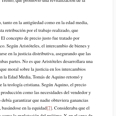
o, tanto en la antigüedad como en la edad media,
ta retribución por el trabajo realizado, que
. El concepto de precio justo fue tratado por
co. Según Aristóteles, el intercambio de bienes y
rse en la justicia distributiva, asegurando que las
mbas partes. No es que Aristóteles desarrollara una
que moral sobre la justicia en los intercambios
 En la Edad Media, Tomás de Aquino retomó y
e la teología cristiana. Según Aquino, el precio
 de producción como las necesidades del vendedor y
o debía garantizar que nadie obtuviera ganancias
s, basándose en la equidad
[7]
. Consideraba que el
ra como la explotación del prójimo. Y, en el seno de