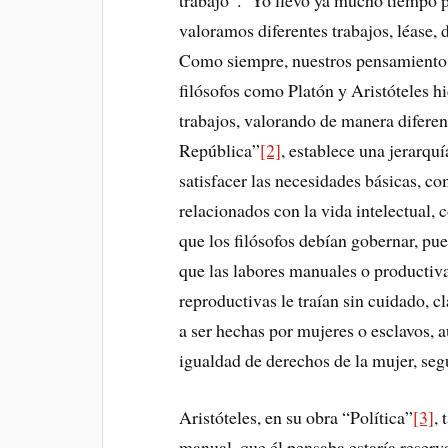
trabajo”. Yo llevo ya mucho tiempo 
valoramos diferentes trabajos, léase, 
Como siempre, nuestros pensamientos 
filósofos como Platón y Aristóteles hi
trabajos, valorando de manera diferent
República”
[2]
, establece una jerarquí
satisfacer las necesidades básicas, co
relacionados con la vida intelectual, 
que los filósofos debían gobernar, pue
que las labores manuales o productivas
reproductivas le traían sin cuidado, c
a ser hechas por mujeres o esclavos, a
igualdad de derechos de la mujer, seg
Aristóteles, en su obra “Política”
[3]
, 
manual, que él pensaba estaría reserva