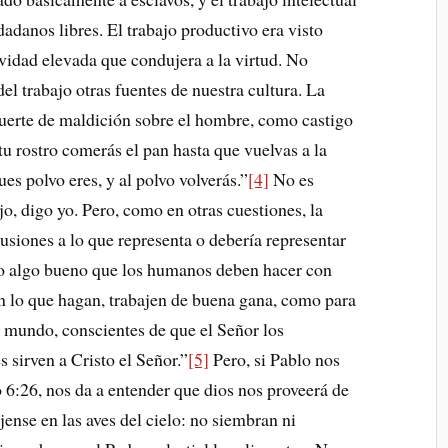
dadanos libres. El trabajo productivo era visto
vidad elevada que condujera a la virtud. No
el trabajo otras fuentes de nuestra cultura. La
 suerte de maldición sobre el hombre, como castigo
tu rostro comerás el pan hasta que vuelvas a la
ues polvo eres, y al polvo volverás.”
[4]
No es
o, digo yo. Pero, como en otras cuestiones, la
usiones a lo que representa o debería representar
omo algo bueno que los humanos deben hacer con
n lo que hagan, trabajen de buena gana, como para
e mundo, conscientes de que el Señor los
 sirven a Cristo el Señor.”
[5]
Pero, si Pablo nos
o 6:26, nos da a entender que dios nos proveerá de
jense en las aves del cielo: no siembran ni