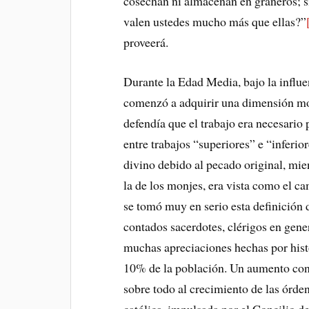
cosechan ni almacenan en graneros; si
valen ustedes mucho más que ellas?”
proveerá.
Durante la Edad Media, bajo la influen
comenzó a adquirir una dimensión mo
defendía que el trabajo era necesario
entre trabajos “superiores” e “inferio
divino debido al pecado original, mie
la de los monjes, era vista como el c
se tomó muy en serio esta definición d
contados sacerdotes, clérigos en gene
muchas apreciaciones hechas por histor
10% de la población. Un aumento cons
sobre todo al crecimiento de las órden
católica, impulsada por el Concilio d