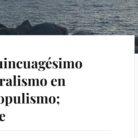
uincuagésimo
eralismo en
opulismo;
e