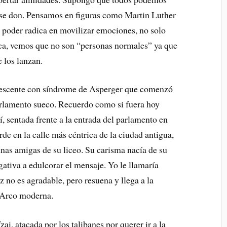
ese don. Pensamos en figuras como Martin Luther
u poder radica en movilizar emociones, no solo
rca, vemos que no son “personas normales” ya que
e los lanzan.
lescente con síndrome de Asperger que comenzó
parlamento sueco. Recuerdo como si fuera hoy
lí, sentada frente a la entrada del parlamento en
de en la calle más céntrica de la ciudad antigua,
unas amigas de su liceo. Su carisma nacía de su
egativa a edulcorar el mensaje. Yo le llamaría
 no es agradable, pero resuena y llega a la
e Arco moderna.
i, atacada por los talibanes por querer ir a la