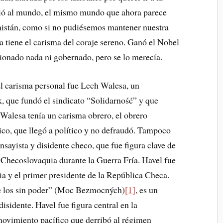
dió al mundo, el mismo mundo que ahora parece
anistán, como si no pudiésemos mantener nuestra
tiene el carisma del coraje sereno. Ganó el Nobel
cionado nada ni gobernado, pero se lo merecía.
del carisma personal fue Lech Walesa, un
sk, que fundó el sindicato “Solidarność” y que
Walesa tenía un carisma obrero, el obrero
tico, que llegó a político y no defraudó. Tampoco
sayista y disidente checo, que fue figura clave de
 Checoslovaquia durante la Guerra Fría. Havel fue
a y el primer presidente de la República Checa.
de los sin poder” (Moc Bezmocných)
[1]
, es un
sidente. Havel fue figura central en la
movimiento pacífico que derribó al régimen