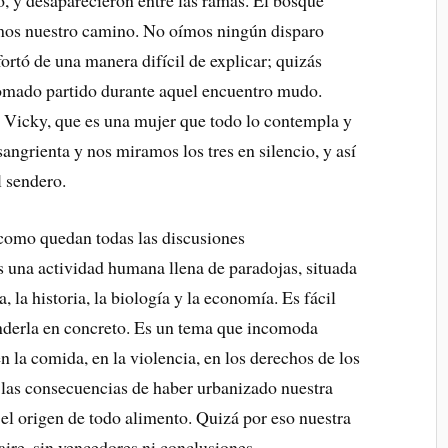
o, y desaparecieron entre las ramas. El bosque
imos nuestro camino. No oímos ningún disparo
ortó de una manera difícil de explicar; quizás
tomado partido durante aquel encuentro mudo.
o, Vicky, que es una mujer que todo lo contempla y
sangrienta y nos miramos los tres en silencio, y así
l sendero.
como quedan todas las discusiones
 una actividad humana llena de paradojas, situada
, la historia, la biología y la economía. Es fácil
enderla en concreto. Es un tema que incomoda
n la comida, en la violencia, en los derechos de los
 las consecuencias de haber urbanizado nuestra
 el origen de todo alimento. Quizá por eso nuestra
ire, sin vencedores ni conclusiones.