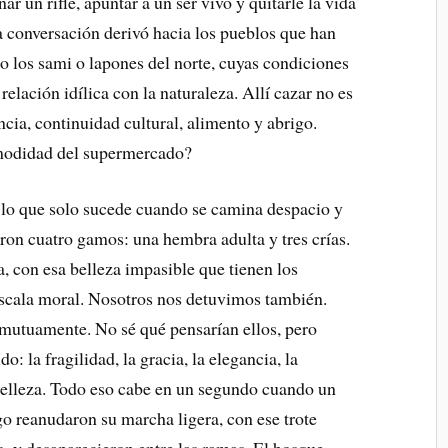
r un rifle, apuntar a un ser vivo y quitarle la vida
a conversación derivó hacia los pueblos que han
o los sami o lapones del norte, cuyas condiciones
lación idílica con la naturaleza. Allí cazar no es
ncia, continuidad cultural, alimento y abrigo.
modidad del supermercado?
o que solo sucede cuando se camina despacio y
eron cuatro gamos: una hembra adulta y tres crías.
a, con esa belleza impasible que tienen los
escala moral. Nosotros nos detuvimos también.
utuamente. No sé qué pensarían ellos, pero
 la fragilidad, la gracia, la elegancia, la
a belleza. Todo eso cabe en un segundo cuando un
go reanudaron su marcha ligera, con ese trote