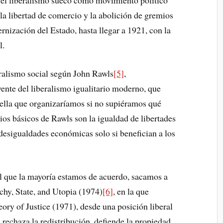
 el liberalismo sueco como movimiento político
 la libertad de comercio y la abolición de gremios
rnización del Estado, hasta llegar a 1921, con la
l.
ralismo social según John Rawls
[5]
,
ente del liberalismo igualitario moderno, que
uella que organizaríamos si no supiéramos qué
ios básicos de Rawls son la igualdad de libertades
 desigualdades económicas solo si benefician a los
 el que la mayoría estamos de acuerdo, sacamos a
chy, State, and Utopia (1974)
[6]
, en la que
ry of Justice (1971), desde una posición liberal
, rechaza la redistribución, defiende la propiedad