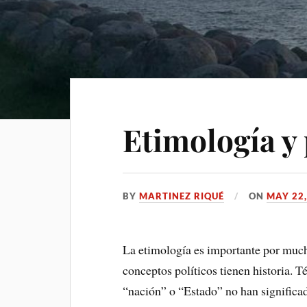
Etimología y
BY
MARTINEZ RIQUÉ
ON
MAY 22,
La etimología es importante por mucha
conceptos políticos tienen historia.
“nación” o “Estado” no han significad